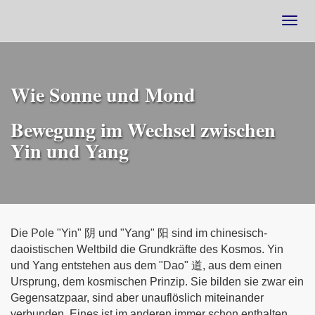
Togg
navig
Wie Sonne und Mond
Bewegung im Wechsel zwischen
Yin und Yang
Die Pole "Yin" 阴 und "Yang" 阳 sind im chinesisch-
daoistischen Weltbild die Grundkräfte des Kosmos. Yin
und Yang entstehen aus dem "Dao" 道, aus dem einen
Ursprung, dem kosmischen Prinzip. Sie bilden sie zwar ein
Gegensatzpaar, sind aber unauflöslich miteinander
verbunden. Eines ist im anderen immer schon enthalten,