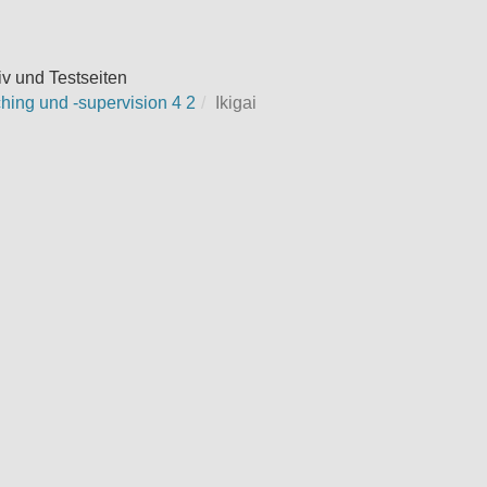
iv und Testseiten
hing und -supervision 4 2
Ikigai